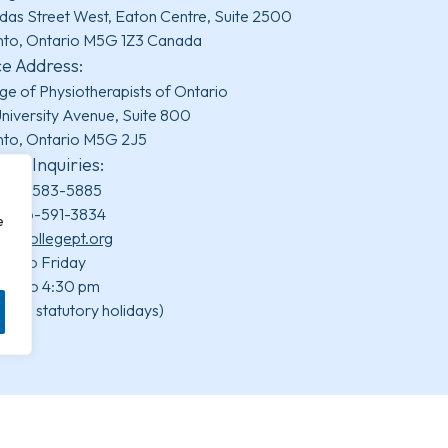
das Street West, Eaton Centre, Suite 2500
nto, Ontario M5G 1Z3 Canada
ce Address:
ge of Physiotherapists of Ontario
niversity Avenue, Suite 800
nto, Ontario M5G 2J5
ral Inquiries:
800-583-5885
x: 416-591-3834
e
fo@collegept.org
ay to Friday
 am to 4:30 pm
uding statutory holidays)