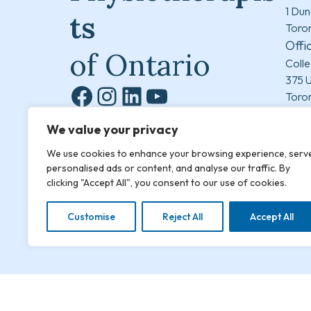
1 Dun
ts
Toro
Offi
of Ontario
Colle
375 U
Toro
Facebook
Instagram
LinkedIn
YouTube
Gene
Accessibility & Privacy Policy
We value your privacy
1-
Sitemap
fa
We use cookies to enhance your browsing experience, serv
© Copyright 2026 College of
in
personalised ads or content, and analyse our traffic. By
Physiotherapists of Ontario
Mond
clicking "Accept All", you consent to our use of cookies.
8:30
(excl
Customise
Reject All
Accept All