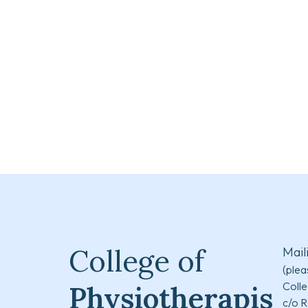
College of
Mail
(plea
Colle
Physiotherapis
c/o R