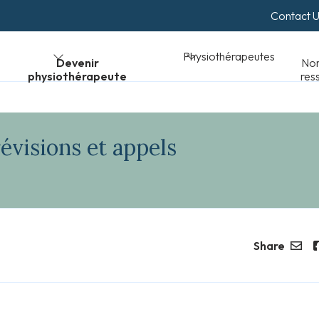
Contact 
Normes et
Physiothérapeutes
peute
ressources
évisions et appels
Share
Email
F